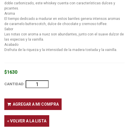
doble carbonizado, este whiskey cuenta con características dulces y
picantes.
Aroma
El tiempo dedicado a madurar en estos barriles genera intensos aromas
de caramelo butterscotch, dulce de chocolate y cremoso toffee.
Sabor
Las notas con aroma a nuez son abundantes, junto con el suave dulzor de
las especias y la vainilla.
Acabado
Disfruta de la riqueza y la intensidad de la madera tostada y la vainilla.
$1630
CANTIDAD:
AGREGAR A MI COMPRA
« VOLVER A LA LISTA