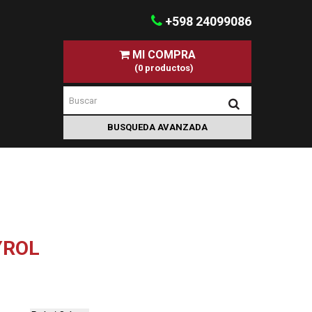
+598 24099086
MI COMPRA
(0 productos)
YROL