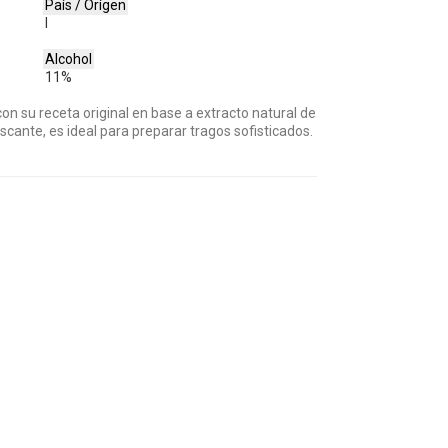
País / Orígen
I
Alcohol
11%
 con su receta original en base a extracto natural de
cante, es ideal para preparar tragos sofisticados.