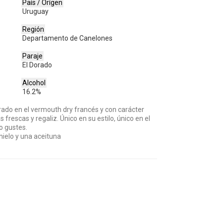
País / Orígen
Uruguay
Región
Departamento de Canelones
Paraje
El Dorado
Alcohol
16.2%
rado en el vermouth dry francés y con carácter
 frescas y regaliz. Único en su estilo, único en el
o gustes.
elo y una aceituna