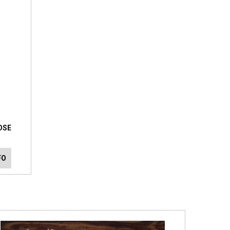
OSE
FO