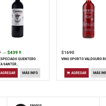
9
$439 !!
$1690
-->>
 ESPECIADO QUENTERO
VINO OPORTO VALDOURO R
TA SANTER…
AGREGAR
MÁS INFO
AGREGAR
MÁS IN
ENVÍOS