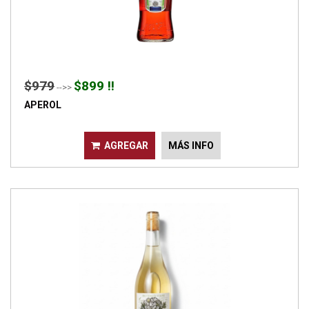
$979
$899 !!
-->>
APEROL
AGREGAR
MÁS INFO