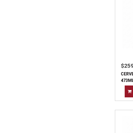
$25
CERV
473M