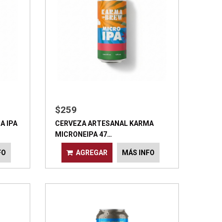
$259
A IPA
CERVEZA ARTESANAL KARMA
MICRONEIPA 47…
FO
AGREGAR
MÁS INFO