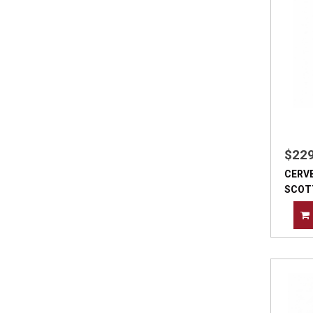
$22
CERV
SCOT