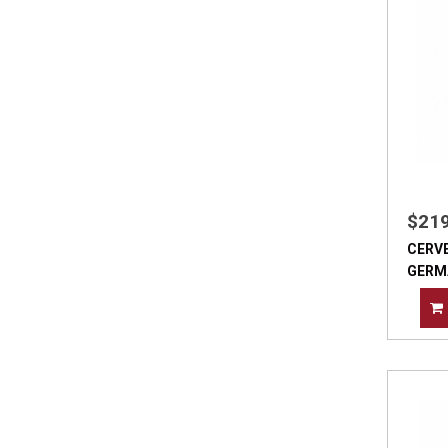
$21
CERV
GERM