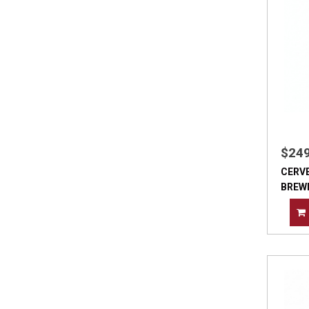
$24
CERV
BREW