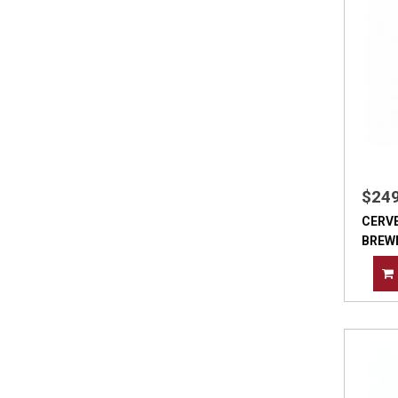
$24
CERV
BREWI