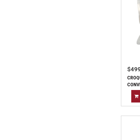
$49
CROQ
CONVI