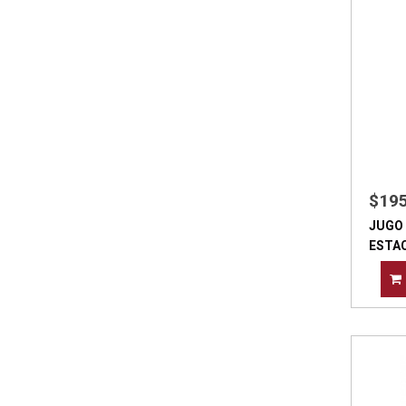
$19
JUGO 
ESTA