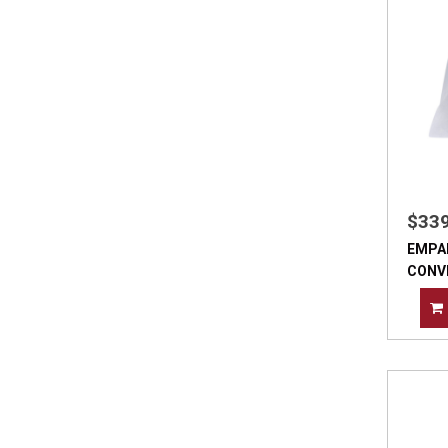
$33
EMPA
CONVI