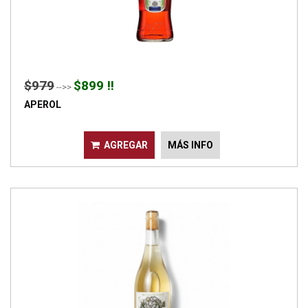
$979
$899 !!
-->>
APEROL
AGREGAR
MÁS INFO