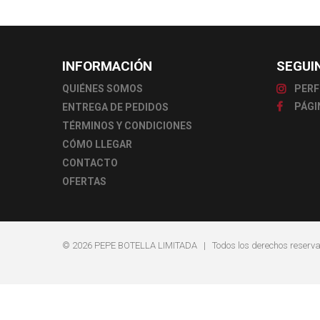
INFORMACIÓN
SEGUI
QUIÉNES SOMOS
PERF
PÁGI
ENTREGA DE PEDIDOS
TÉRMINOS Y CONDICIONES
CÓMO LLEGAR
CONTACTO
OFERTAS
© 2026
PEPE BOTELLA LIMITADA
| Todos los derechos reserv