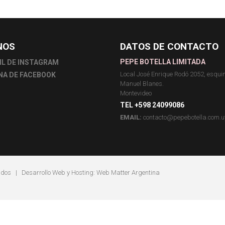
NOS
DATOS DE CONTACTO
PEPE BOTELLA LIMITADA
IL DE INSTAGRAM
Local José Enrique Rodó 2052, esqu
NA DE FACEBOOK
Manuel Blanes.
Montevideo
TEL +598 24099086
EMAIL:
contacto@pepebotella.com.u
ados | Desarrollo Web y Hosting:
Web Matter Argentina