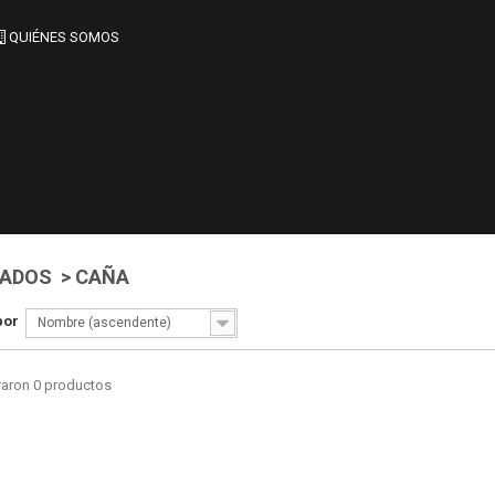
QUIÉNES SOMOS
LADOS > CAÑA
por
Nombre (ascendente)
raron 0 productos